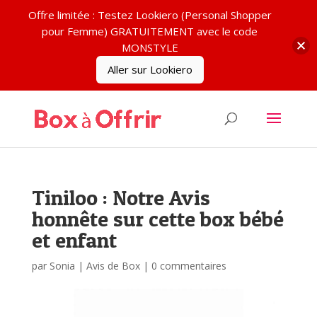
Offre limitée : Testez Lookiero (Personal Shopper
pour Femme) GRATUITEMENT avec le code
MONSTYLE
Aller sur Lookiero
Tiniloo : Notre Avis
honnête sur cette box bébé
et enfant
par
Sonia
|
Avis de Box
|
0 commentaires