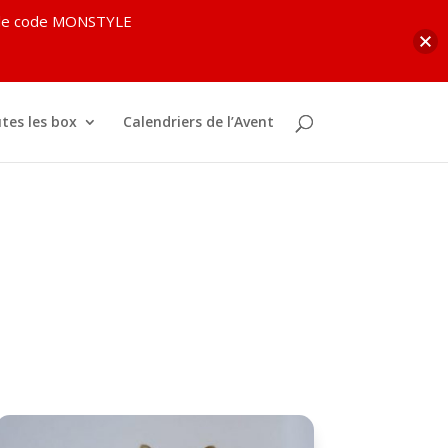
c le code MONSTYLE
tes les box
Calendriers de l’Avent