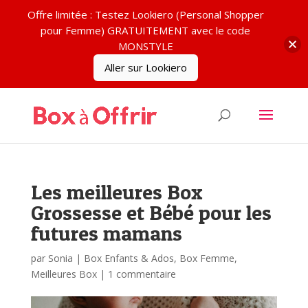
Offre limitée : Testez Lookiero (Personal Shopper
pour Femme) GRATUITEMENT avec le code
MONSTYLE
Aller sur Lookiero
Les meilleures Box
Grossesse et Bébé pour les
futures mamans
par
Sonia
|
Box Enfants & Ados
,
Box Femme
,
Meilleures Box
|
1 commentaire