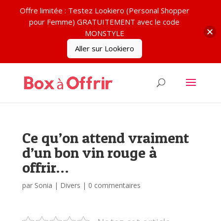
Offre limitée : Testez Lookiero (Personal Shopper
pour Femme) GRATUITEMENT avec le code
MONSTYLE
Aller sur Lookiero
Ce qu’on attend vraiment
d’un bon vin rouge à
offrir…
par
Sonia
|
Divers
|
0 commentaires