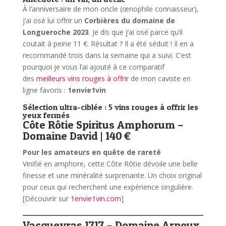
À l’anniversaire de mon oncle (œnophile connaisseur),
j’ai osé lui offrir un
Corbières du domaine de
Longueroche 2023
. Je dis que j’ai osé parce qu’il
coutait à peine 11 €. Résultat ? Il a été séduit ! Il en a
recommandé trois dans la semaine qui a suivi. C’est
pourquoi je vous l’ai ajouté à ce comparatif
des
meilleurs vins rouges à offrir
de mon caviste en
ligne favoris :
1envie1vin
Sélection ultra-ciblée : 5 vins rouges à offrir les
yeux fermés
Côte Rôtie Spiritus Amphorum –
Domaine David | 140 €
Pour les amateurs en quête de rareté
Vinifié en amphore, cette Côte Rôtie dévoile une belle
finesse et une minéralité surprenante. Un choix original
pour ceux qui recherchent une expérience singulière.
[Découvrir sur
1envie1vin.com
]
Vacqueyras 1717 – Domaine Arnoux