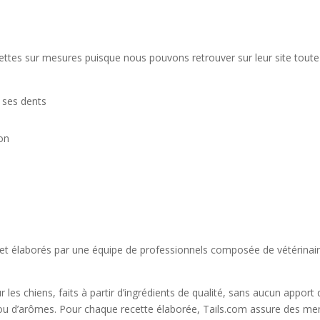
ettes sur mesures puisque nous pouvons retrouver sur leur site tout
 ses dents
on
 et élaborés par une équipe de professionnels composée de vétérinai
les chiens, faits à partir d’ingrédients de qualité, sans aucun apport 
rs ou d’arômes. Pour chaque recette élaborée, Tails.com assure des m