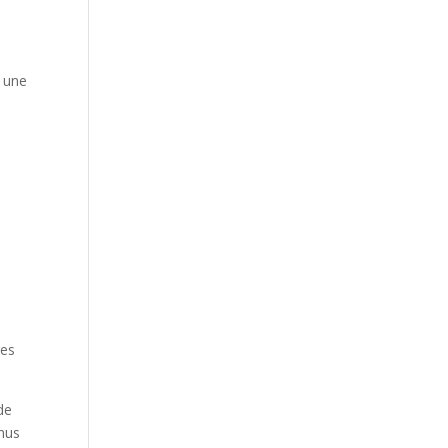
e une
res
de
enus