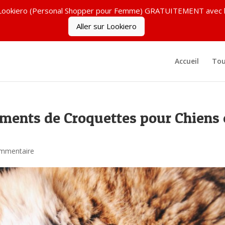
ez Lookiero (Personal Shopper pour Femme) GRATUITEMENT ave
Aller sur Lookiero
Accueil
Tou
ements de Croquettes pour Chiens 
mmentaire