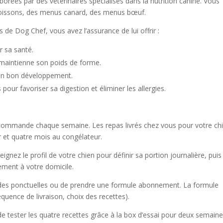
orées par des vétérinaires spécialisés dans la nutrition canine. Vous
oissons, des menus canard, des menus bœuf.
 de Dog Chef, vous avez l’assurance de lui offrir :
r sa santé.
 maintienne son poids de forme.
son bon développement.
our favoriser sa digestion et éliminer les allergies.
r commande chaque semaine. Les repas livrés chez vous pour votre ch
r et quatre mois au congélateur.
gnez le profil de votre chien pour définir sa portion journalière, puis
tement à votre domicile.
ndes ponctuelles ou de prendre une formule abonnement. La formule
uence de livraison, choix des recettes).
e tester les quatre recettes grâce à la box d’essai pour deux semaine