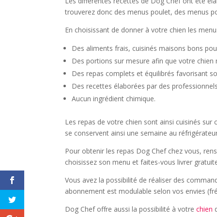
Les différentes recettes de Dog Chef ont été élab
trouverez donc des menus poulet, des menus p
En choisissant de donner à votre chien les menus
Des aliments frais, cuisinés maisons bons pou
Des portions sur mesure afin que votre chien
Des repas complets et équilibrés favorisant 
Des recettes élaborées par des professionnels p
Aucun ingrédient chimique.
Les repas de votre chien sont ainsi cuisinés su
se conservent ainsi une semaine au réfrigérateu
Pour obtenir les repas Dog Chef chez vous, rensei
choisissez son menu et faites-vous livrer gratui
Vous avez la possibilité de réaliser des comma
abonnement est modulable selon vos envies (fréq
Dog Chef offre aussi la possibilité à votre
chien
d