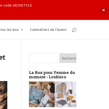
c le code MONSTYLE
tes les box
Calendriers de l’Avent
et
La Box pour Femme du
moment : Lookiero