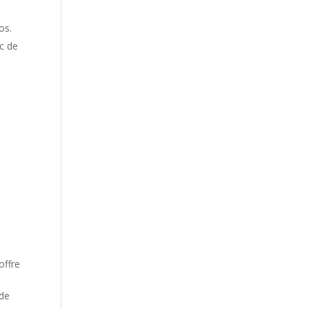
los.
ac de
offre
 de