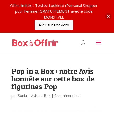
Offre limitée : Testez Lookiero (Personal Shopper
pour Femme) GRATUITEMENT avec le code
MONSTYLE
Aller sur Lookiero
Pop in a Box : notre Avis
honnête sur cette box de
figurines Pop
par
Sonia
|
Avis de Box
|
0 commentaires