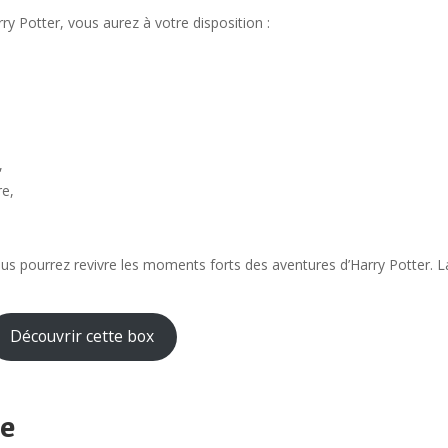
rry Potter, vous aurez à votre disposition :
,
re,
us pourrez revivre les moments forts des aventures d’Harry Potter. L
Découvrir cette box
ne