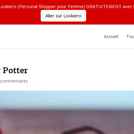
ez Lookiero (Personal Shopper pour Femme) GRATUITEMENT ave
Aller sur Lookiero
Accueil
Tou
 Potter
 commentaires