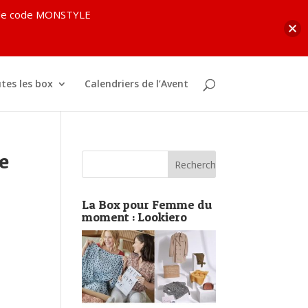
c le code MONSTYLE
tes les box
Calendriers de l’Avent
de
La Box pour Femme du
moment : Lookiero