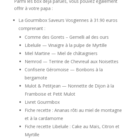
Parmi les box déjà parues, vous pouvez également
offrir à votre papa :
La Gourmibox Saveurs Vosgiennes à 31.90 euros
comprenant :
Comme des Gorets – Gemelli ail des ours
Libeluile — Vinaigre à la pulpe de Myrtille
Miel Martine — Miel de châtaigniers
Nemrod — Terrine de Chevreuil aux Noisettes
Confiserie Géromoise — Bonbons à la
bergamote
Mulot & Petitjean — Nonnette de Dijon à la
Framboise et Petit Mulot
Livret Gourmibox
Fiche recette : Ananas rôti au miel de montagne
et à la cardamome
Fiche recette Libeluile : Cake au Maïs, Citron et
Myrtille