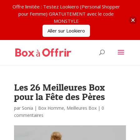
Offre limitée : Testez Lookiero (Personal Shopper
pour Femme) GRATUITEMENT avec le code
MONSTYLE
Aller sur Lookiero
Les 26 Meilleures Box
pour la Fête des Pères
par
Sonia
|
Box Homme
,
Meilleures Box
|
0
commentaires