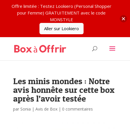
Offre limitée : Testez Lookiero (Personal Shopper
pour Femme) GRATUITEMENT avec le code
MONSTYLE
Aller sur Lookiero
Les minis mondes : Notre
avis honnête sur cette box
après l’avoir testée
par
Sonia
|
Avis de Box
|
0 commentaires