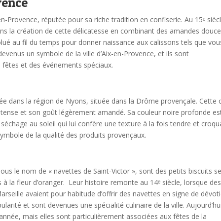
vence
-en-Provence, réputée pour sa riche tradition en confiserie. Au 15ᵉ siècl
dans la création de cette délicatesse en combinant des amandes douce
volué au fil du temps pour donner naissance aux calissons tels que vou
 devenus un symbole de la ville d’Aix-en-Provence, et ils sont
es fêtes et des événements spéciaux.
ivée dans la région de Nyons, située dans la Drôme provençale. Cette o
ntense et son goût légèrement amandé. Sa couleur noire profonde est
 séchage au soleil qui lui confère une texture à la fois tendre et croqu
n symbole de la qualité des produits provençaux.
us le nom de « navettes de Saint-Victor », sont des petits biscuits s
 la fleur d’oranger. Leur histoire remonte au 14ᵉ siècle, lorsque de
Marseille avaient pour habitude d’offrir des navettes en signe de dévot
ité et sont devenues une spécialité culinaire de la ville. Aujourd’hui
nnée, mais elles sont particulièrement associées aux fêtes de la