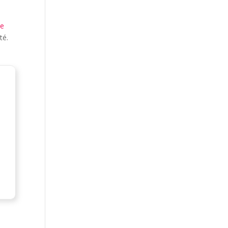
le
té.