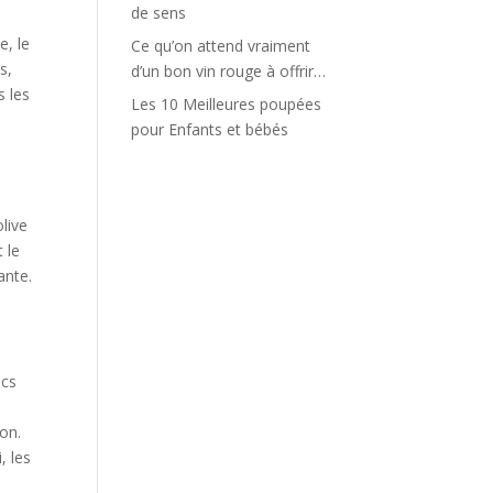
de sens
e, le
Ce qu’on attend vraiment
s,
d’un bon vin rouge à offrir…
s les
Les 10 Meilleures poupées
pour Enfants et bébés
live
 le
ante.
ecs
s
ion.
, les