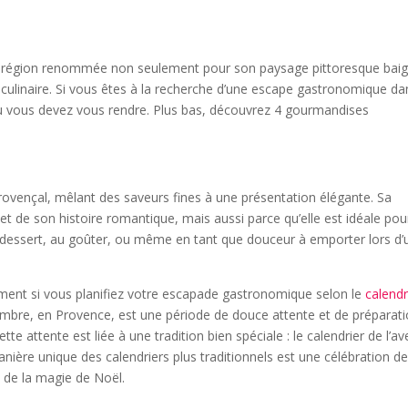
ne région renommée non seulement pour son paysage pittoresque bai
n culinaire. Si vous êtes à la recherche d’une escape gastronomique da
où vous devez vous rendre. Plus bas, découvrez 4 gourmandises
e provençal, mêlant des saveurs fines à une présentation élégante. Sa
et de son histoire romantique, mais aussi parce qu’elle est idéale pou
u dessert, au goûter, ou même en tant que douceur à emporter lors d’
ment si vous planifiez votre escapade gastronomique selon le
calendr
cembre, en Provence, est une période de douce attente et de préparati
e attente est liée à une tradition bien spéciale : le calendrier de l’av
ière unique des calendriers plus traditionnels est une célébration de
 de la magie de Noël.