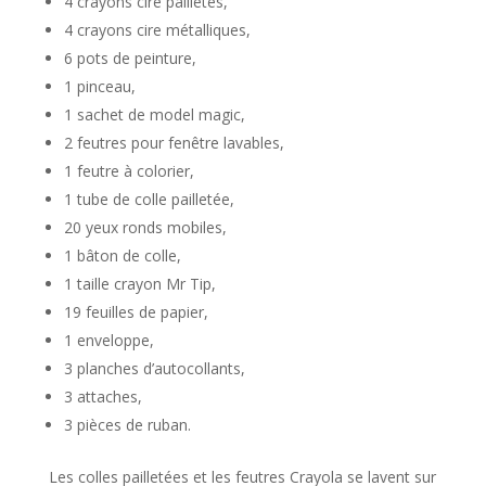
4 crayons cire pailletés,
4 crayons cire métalliques,
6 pots de peinture,
1 pinceau,
1 sachet de model magic,
2 feutres pour fenêtre lavables,
1 feutre à colorier,
1 tube de colle pailletée,
20 yeux ronds mobiles,
1 bâton de colle,
1 taille crayon Mr Tip,
19 feuilles de papier,
1 enveloppe,
3 planches d’autocollants,
3 attaches,
3 pièces de ruban.
Les colles pailletées et les feutres Crayola se lavent sur