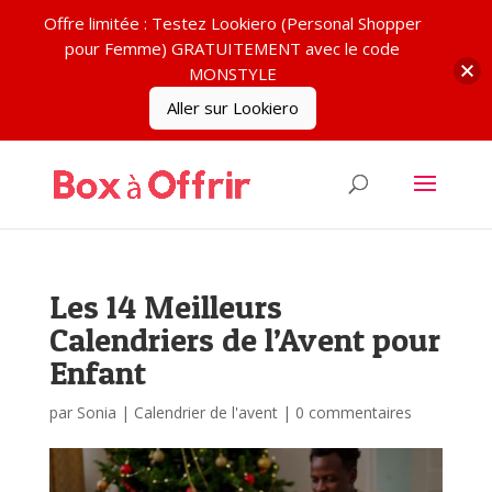
Offre limitée : Testez Lookiero (Personal Shopper
pour Femme) GRATUITEMENT avec le code
MONSTYLE
Aller sur Lookiero
Les 14 Meilleurs
Calendriers de l’Avent pour
Enfant
par
Sonia
|
Calendrier de l'avent
|
0 commentaires