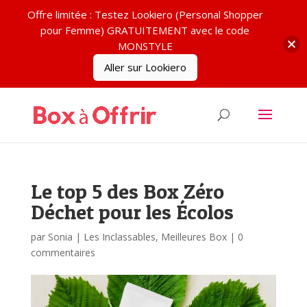
Offre limitée : Testez Lookiero (Personal Shopper
pour Femme) GRATUITEMENT avec le code
MONSTYLE
Aller sur Lookiero
Le top 5 des Box Zéro
Déchet pour les Écolos
par
Sonia
|
Les Inclassables
,
Meilleures Box
|
0
commentaires