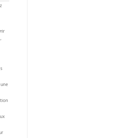
z
rir
,
es
i une
tion
eux
ur