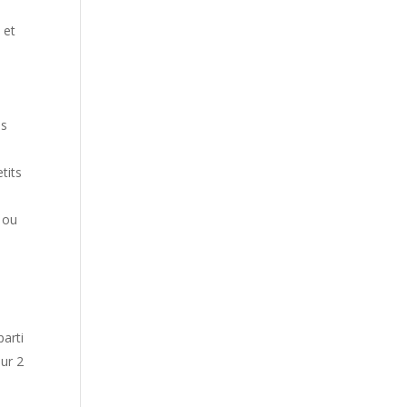
 et
e
es
tits
 ou
parti
our 2