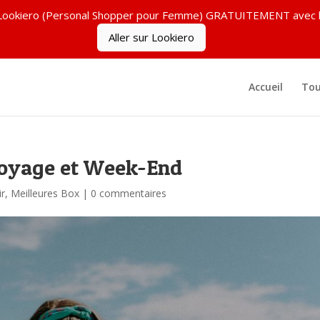
ez Lookiero (Personal Shopper pour Femme) GRATUITEMENT ave
Aller sur Lookiero
Accueil
Tou
Voyage et Week-End
ir
,
Meilleures Box
|
0 commentaires