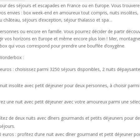
r des séjours et escapades en France ou en Europe. Vous trouvere
 vos envies : box week-end en amoureux tout compris, nuits insolites,
château, séjours d’exception, séjour thalasso et spa…
ersonnes ou encore en famille. Vous pourrez décider de partir découv
gir vos horizons en Europe et même encore plus loin ! Mer, montagne
 box qui vous correspond pour prendre une bouffée d’oxygène.
Wonderbox :
euros : choisissez parmi 3250 séjours disponibles, 2 nuits dépaysant
 nuit insolite avec petit déjeuner pour deux personnes, à choisir parm
z une nuit avec petit déjeuner avec votre amoureux parmi une sélec
ofitez de deux nuits avec dîners gourmands et petits déjeuners pour d
séjours.
ros : profitez d’une nuit avec dîner gourmand et petit déjeuner po