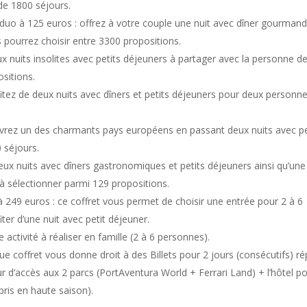
de 1800 séjours.
o à 125 euros : offrez à votre couple une nuit avec dîner gourmand
s pourrez choisir entre 3300 propositions.
ux nuits insolites avec petits déjeuners à partager avec la personne d
sitions.
fitez de deux nuits avec dîners et petits déjeuners pour deux personn
uvrez un des charmants pays européens en passant deux nuits avec pe
 séjours.
eux nuits avec dîners gastronomiques et petits déjeuners ainsi qu’une
à sélectionner parmi 129 propositions.
 à 249 euros : ce coffret vous permet de choisir une entrée pour 2 à 6
ter d’une nuit avec petit déjeuner.
e activité à réaliser en famille (2 à 6 personnes).
e coffret vous donne droit à des Billets pour 2 jours (consécutifs) ré
r d’accès aux 2 parcs (PortAventura World + Ferrari Land) + l’hôtel p
ris en haute saison).