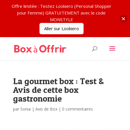
Offre limitée : Testez Lookiero (Personal Shopper
pour Femme) GRATUITEMENT avec le code
MONSTYLE
Aller sur Lookiero
La gourmet box : Test &
Avis de cette box
gastronomie
par
Sonia
|
Avis de Box
|
0 commentaires