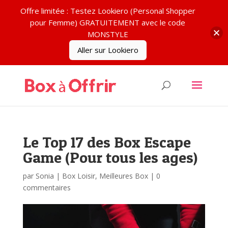
Offre limitée : Testez Lookiero (Personal Shopper
pour Femme) GRATUITEMENT avec le code
MONSTYLE
Aller sur Lookiero
Le Top 17 des Box Escape
Game (Pour tous les ages)
par
Sonia
|
Box Loisir
,
Meilleures Box
|
0
commentaires