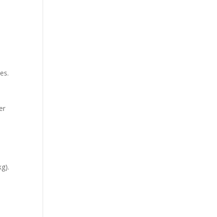
es.
er
kg).