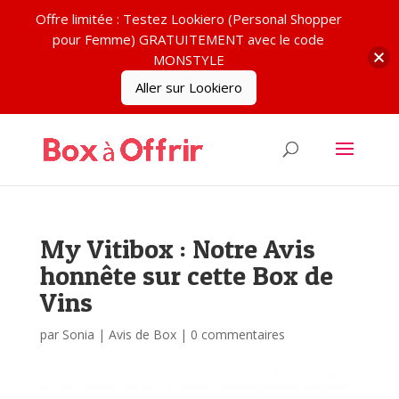
Offre limitée : Testez Lookiero (Personal Shopper
pour Femme) GRATUITEMENT avec le code
MONSTYLE
Aller sur Lookiero
My Vitibox : Notre Avis
honnête sur cette Box de
Vins
par
Sonia
|
Avis de Box
|
0 commentaires