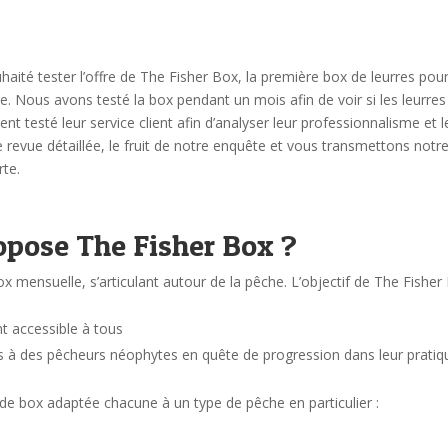
ité tester l’offre de The Fisher Box, la première box de leurres pou
re.
Nous avons testé la box pendant un mois afin de voir si les leurres
 testé leur service client afin d’analyser leur professionnalisme et l
revue détaillée, le fruit de notre enquête et vous transmettons notr
rte.
opose The Fisher Box ?
box mensuelle, s’articulant autour de la pêche. L’objectif de The Fisher
t accessible à tous
s à des pêcheurs néophytes en quête de progression dans leur pratiq
e box adaptée chacune à un type de pêche en particulier :