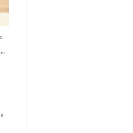
ge
ces
 à