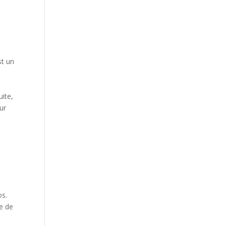
st un
uite,
ur
os.
e de