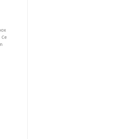
box
. Ce
en