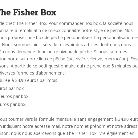
The Fisher Box
 de chez The Fisher Box. Pour commander nox box, la société nous
nnaire à remplir afin de mieux connaître notre style de pêche. Nos
nous proposer une box de pêche personnalisée. La personnalisation e
. Nous sommes ainsi sûrs de recevoir des articles dont nous nous
On nous demande donc notre niveau de pêche. Si nous sommes
n porte sur notre lieu de pêche (lac, rivière, fleuve, mer/océan). Ens
isons.
A partir de ce petit questionnaire qui ne prend que 5 minutes po
 diverses formules d’abonnement :
urée à 34.90 euros par mois
uros par box.
 euros par box.
uros par box.
 nous tourner vers la formule mensuelle sans engagement à 34.90 eur
en indiquant notre adresse mail, notre nom et prénom et notre adress
raison, nous nous apercevons que The Fisher Box livre également en