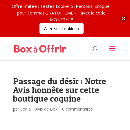
Offre limitée : Testez Lookiero (Personal Shopper
pour Femme) GRATUITEMENT avec le code
MONSTYLE
Aller sur Lookiero
Passage du désir : Notre
Avis honnête sur cette
boutique coquine
par
Sonia
|
Avis de Box
|
0 commentaires