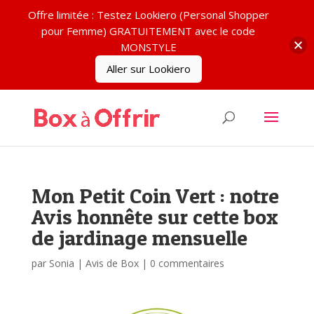
Offre limitée : Testez Lookiero (Personal Shopper
pour Femme) GRATUITEMENT avec le code
MONSTYLE
Aller sur Lookiero
Mon Petit Coin Vert : notre
Avis honnête sur cette box
de jardinage mensuelle
par
Sonia
|
Avis de Box
|
0 commentaires