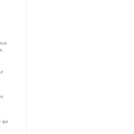
nous
e.
ur
ès
 qui