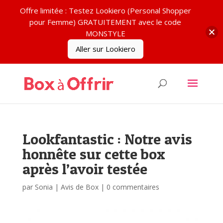
Offre limitée : Testez Lookiero (Personal Shopper
pour Femme) GRATUITEMENT avec le code
MONSTYLE
Aller sur Lookiero
Lookfantastic : Notre avis
honnête sur cette box
après l’avoir testée
par
Sonia
|
Avis de Box
|
0 commentaires