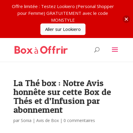
Offre limitée : Testez Lookiero (Personal Shopper
pour Femme) GRATUITEMENT avec le code
MONSTYLE
Aller sur Lookiero
La Thé box : Notre Avis
honnête sur cette Box de
Thés et d’Infusion par
abonnement
par
Sonia
|
Avis de Box
|
0 commentaires