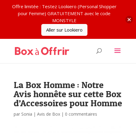
Offre limitée : Testez Lookiero (Personal Shopper
pour Femme) GRATUITEMENT avec le code
MONSTYLE
Aller sur Lookiero
La Box Homme : Notre
Avis honnête sur cette Box
d’Accessoires pour Homme
par
Sonia
|
Avis de Box
|
0 commentaires