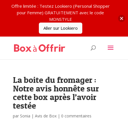
Offre limitée : Testez Lookiero (Personal Shopper
pour Femme) GRATUITEMENT avec le code
MONSTYLE
Aller sur Lookiero
La boite du fromager :
Notre avis honnête sur
cette box après l’avoir
testée
par
Sonia
|
Avis de Box
|
0 commentaires