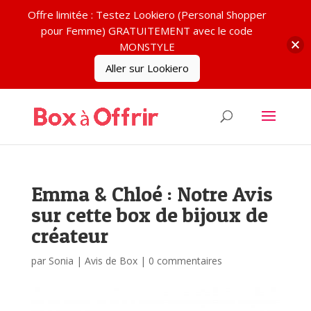
Offre limitée : Testez Lookiero (Personal Shopper
pour Femme) GRATUITEMENT avec le code
MONSTYLE
Aller sur Lookiero
Emma & Chloé : Notre Avis
sur cette box de bijoux de
créateur
par
Sonia
|
Avis de Box
|
0 commentaires