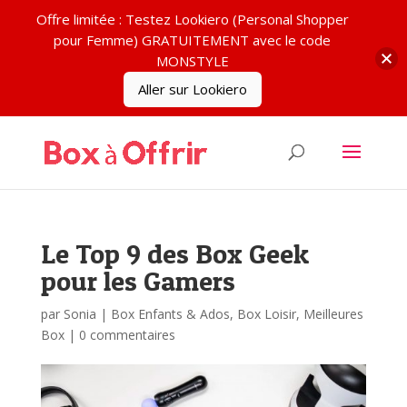
Offre limitée : Testez Lookiero (Personal Shopper
pour Femme) GRATUITEMENT avec le code
MONSTYLE
Aller sur Lookiero
Le Top 9 des Box Geek
pour les Gamers
par
Sonia
|
Box Enfants & Ados
,
Box Loisir
,
Meilleures
Box
|
0 commentaires