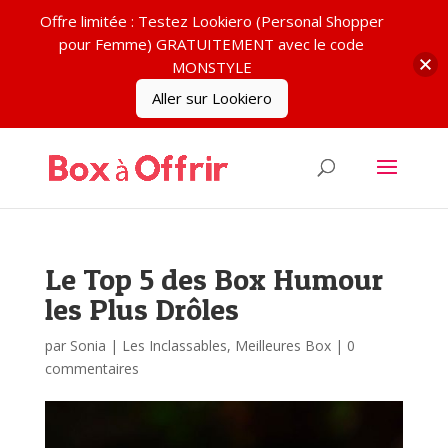
Offre limitée : Testez Lookiero (Personal Shopper
pour Femme) GRATUITEMENT avec le code
MONSTYLE
Aller sur Lookiero
Le Top 5 des Box Humour
les Plus Drôles
par
Sonia
|
Les Inclassables
,
Meilleures Box
|
0
commentaires