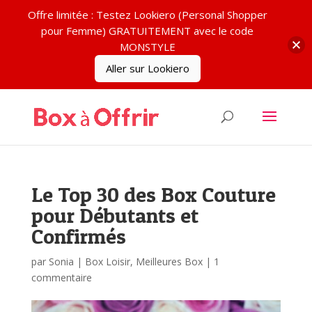
Offre limitée : Testez Lookiero (Personal Shopper
pour Femme) GRATUITEMENT avec le code
MONSTYLE
Aller sur Lookiero
Le Top 30 des Box Couture
pour Débutants et
Confirmés
par
Sonia
|
Box Loisir
,
Meilleures Box
|
1
commentaire