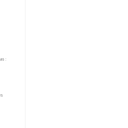
as :
es