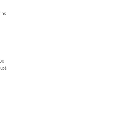
fins
300
uté.