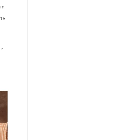
im.
rte
le