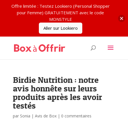
Offre limitée : Testez Lookiero (Personal Shopper
pour Femme) GRATUITEMENT avec le code
MONSTYLE
Aller sur Lookiero
Birdie Nutrition : notre
avis honnête sur leurs
produits après les avoir
testés
par
Sonia
|
Avis de Box
|
0 commentaires