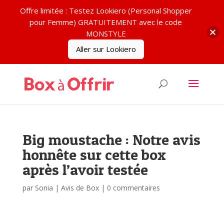
Offre limitée : Testez Lookiero (Personal Shopper
pour Femme) GRATUITEMENT avec le code
MONSTYLE
Aller sur Lookiero
Big moustache : Notre avis
honnête sur cette box
après l’avoir testée
par
Sonia
|
Avis de Box
|
0 commentaires